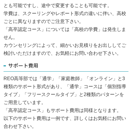
とも可能ですし、途中で変更することも可能です。
保護者さまの声
学費は、スクーリングやレポート形式の違いに伴い、高校
ごとに異なりますのでご注意下さい。
個別説明会
「高卒認定コース」については「高校の学費」は発生しま
資料請求・お問い合わせ
せん。
カウンセリングによって、細かいお見積りをお出ししてご
ニュース＆ブログ
検討いただけますので、お気軽にお問い合わせ下さい。
サポート費用
プライバシーポリシー
REO高等部では「通学」「家庭教師」「オンライン」と3
0120-100-395
種類のサポート形式があり、「通学」コースは「個別指導
月～金曜日（祝祭日を除く）
タイプ」「フリースクールタイプ」と2種類のパターンを
10：00
～
18：00
ご用意しています。
「高卒認定コース」もサポート費用は同様となります。
閉じる
以下のサポート費用は一例です、詳しくはお気軽にお問い
合わせ下さい。