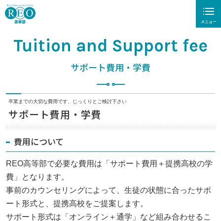
メニュー
Tuition and Support fee
閉じる
サポート費用・学費
ホーム
REO高等部について
卒業までの大切な費用です、じっくりとご検討下さい
サポート費用・学費
REO高の学び
高卒認定試験対策
費用について
入学案内
REO高等部で必要な費用は「サポート費用＋提携高校の学
費」となります。
入学をご検討の方へ
事前のカウンセリングによって、生徒の状態に合ったサポ
ート形式と、提携高校をご提案します。
サポート費用・学費
サポート形式は「オンライン＋通学」など組み合わせるこ