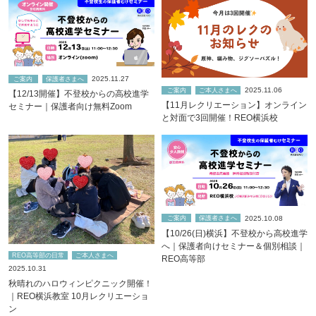
2025.11.27
ご案内
保護者さまへ
2025.11.06
ご案内
ご本人さまへ
【12/13開催】不登校からの高校進学
【11月レクリエーション】オンライン
セミナー｜保護者向け無料Zoom
と対面で3回開催！REO横浜校
2025.10.08
ご案内
保護者さまへ
【10/26(日)横浜】不登校から高校進学
へ｜保護者向けセミナー＆個別相談｜
REO高等部の日常
ご本人さまへ
REO高等部
2025.10.31
秋晴れのハロウィンピクニック開催！
｜REO横浜教室 10月レクリエーショ
ン