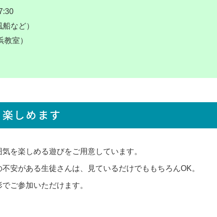
月～金曜日（祝祭日を除く）
:30
10：00
～
18：00
風船など）
浜教室）
く楽しめます
囲気を楽しめる遊びをご用意しています。
の不安がある生徒さんは、見ているだけでももちろんOK。
形でご参加いただけます。