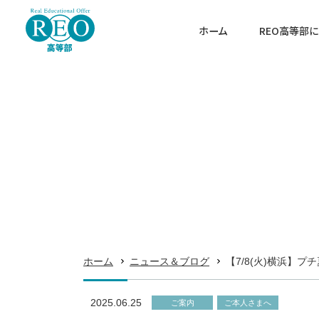
ホーム
REO高等部
当校の特色
カウンセリング
連携通信制高校
ホーム
キャンパス案内
REO高等部について
よくあるご質問
REO高の学び
高卒認定試験対策
ホーム
ニュース＆ブログ
【7/8(火)横浜】
入学案内
2025.06.25
ご案内
ご本人さまへ