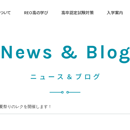
について
REO高の学び
高卒認定試験対策
入学案内
入学をご検討の方へ
サポート費用・学費
営業時間
News & Blo
営業日
ニュース＆ブログ
プチ夏祭りのレクを開催します！