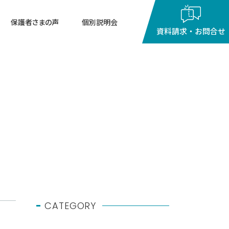
保護者さまの声
個別説明会
資料請求・お問合せ
閉じる
10：00
～
18：00
g
月～金曜日（祝祭日を除く）
CATEGORY