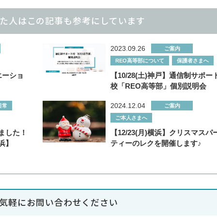
た人はこの記事も参考にしています
2023.09.26
ご案内
REO高等部について
保護者さまへ
リエーショ
【10/28(土)神戸】通信制サポー
校「REO高等部」個別説明会
2024.12.04
日常
ご案内
ご本人さまへ
ました！
【12/23(月)横浜】クリスマスパ
浜】
ティーのレクを開催します♪
気軽にお問い合わせください