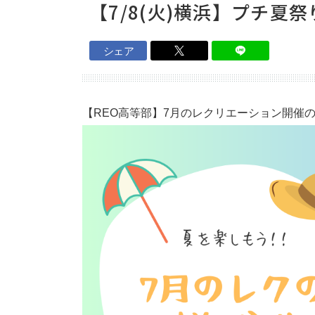
保護者さまの声
【7/8(火)横浜】プチ夏
個別説明会
シェア
資料請求・お問い合わせ
【REO高等部】7月のレクリエーション開催
ニュース＆ブログ
REO高等部の日常
REOちゃんねる
ご案内
REO高等部について