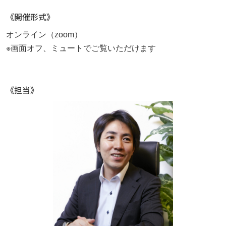
REOちゃんねる
《開催形式》
お役立ち情報
オンライン（zoom）
※画面オフ、ミュートでご覧いただけます
未分類
プライバシーポリシー
《担当》
0120-100-395
月～金曜日（祝祭日を除く）
10：00
～
18：00
閉じる