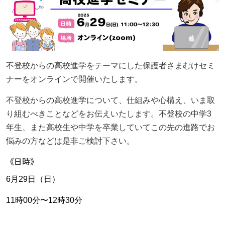
資料請求・お問い合わせ
ニュース＆ブログ
REO高等部の日常
不登校からの高校進学をテーマにした保護者さまむけセミ
ナーをオンラインで開催いたします。
REOちゃんねる
不登校からの高校進学について、仕組みや心構え、いま取
ご案内
り組むべきことなどをお伝えいたします。不登校の中学3
年生、また高校生や中学を卒業していてこの先の進路でお
REO高等部について
悩みの方などは是非ご検討下さい。
REO高等部の日常
《日時》
6月29日（日）
保護者さまへ
11時00分〜12時30分
ご本人さまへ