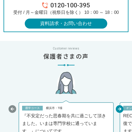
0120-100-395
受付 / 月～金曜日（祝祭日を除く） 10：00 ～ 18：00
資料請求・お問い合わせ
Customer reviews
保護者さまの声
通学コース
オン
横浜市・T様
『不安定だった思春期を共に過ごして頂き
RE
ました。いまは専門学校に通っていま
復で
す。』についてです。
ます