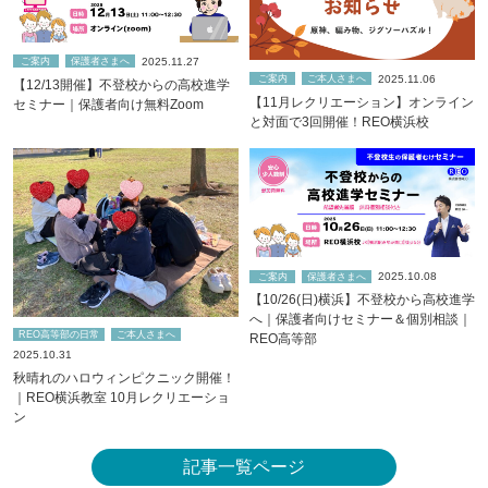
2025.11.27
ご案内
保護者さまへ
2025.11.06
ご案内
ご本人さまへ
【12/13開催】不登校からの高校進学
【11月レクリエーション】オンライン
セミナー｜保護者向け無料Zoom
と対面で3回開催！REO横浜校
2025.10.08
ご案内
保護者さまへ
【10/26(日)横浜】不登校から高校進学
へ｜保護者向けセミナー＆個別相談｜
REO高等部の日常
ご本人さまへ
REO高等部
2025.10.31
秋晴れのハロウィンピクニック開催！
｜REO横浜教室 10月レクリエーショ
ン
記事一覧ページ