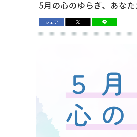
保護者さまの声
5月の心のゆらぎ、あなた
個別説明会
シェア
資料請求・お問い合わせ
ニュース＆ブログ
REO高等部の日常
REOちゃんねる
ご案内
REO高等部について