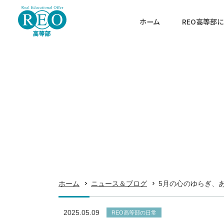
ホーム
REO高等部
当校の特色
カウンセリング
連携通信制高校
ホーム
キャンパス案内
REO高等部について
よくあるご質問
REO高の学び
高卒認定試験対策
ホーム
ニュース＆ブログ
5月の心のゆらぎ、
入学案内
2025.05.09
REO高等部の日常