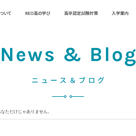
について
REO高の学び
高卒認定試験対策
入学案内
入学をご検討の方へ
サポート費用・学費
営業時間
News & Blo
営業日
ニュース＆ブログ
あなただけじゃありません。