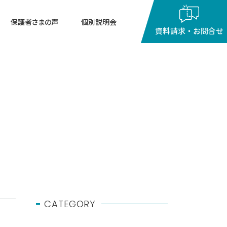
保護者さまの声
個別説明会
資料請求・お問合せ
閉じる
10：00
～
18：00
g
月～金曜日（祝祭日を除く）
CATEGORY