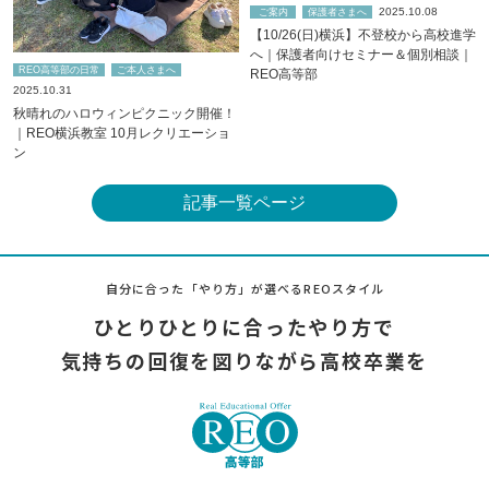
2025.10.08
ご案内
保護者さまへ
【10/26(日)横浜】不登校から高校進学
へ｜保護者向けセミナー＆個別相談｜
REO高等部の日常
ご本人さまへ
REO高等部
2025.10.31
秋晴れのハロウィンピクニック開催！
｜REO横浜教室 10月レクリエーショ
ン
記事一覧ページ
自分に合った「やり方」が選べるREOスタイル
ひとりひとりに合ったやり方で
気持ちの回復を図りながら高校卒業を