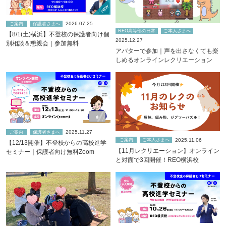
2026.07.25
ご案内
保護者さまへ
REO高等部の日常
ご本人さまへ
【8/1(土)横浜】不登校の保護者向け個
2025.12.27
別相談＆懇親会｜参加無料
アバターで参加｜声を出さなくても楽
しめるオンラインレクリエーション
2025.11.27
ご案内
保護者さまへ
2025.11.06
ご案内
ご本人さまへ
【12/13開催】不登校からの高校進学
【11月レクリエーション】オンライン
セミナー｜保護者向け無料Zoom
と対面で3回開催！REO横浜校