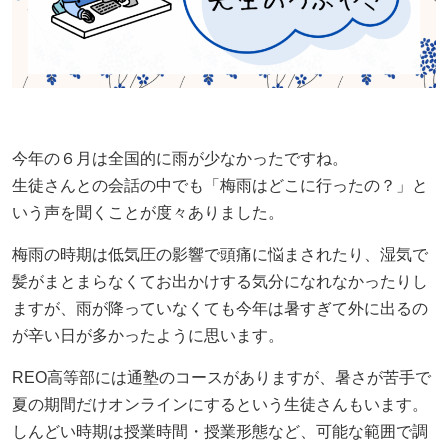
資料請求・お問い合わせ
ニュース＆ブログ
REO高等部の日常
今年の６月は全国的に雨が少なかったですね。
REOちゃんねる
生徒さんとの会話の中でも「梅雨はどこに行ったの？」と
いう声を聞くことが度々ありました。
ご案内
梅雨の時期は低気圧の影響で頭痛に悩まされたり、湿気で
REO高等部について
髪がまとまらなくてお出かけする気分になれなかったりし
ますが、雨が降っていなくても今年は暑すぎて外に出るの
REO高等部の日常
が辛い日が多かったように思います。
保護者さまへ
REO高等部には通塾のコースがありますが、暑さが苦手で
夏の期間だけオンラインにするという生徒さんもいます。
ご本人さまへ
しんどい時期は授業時間・授業形態など、可能な範囲で調