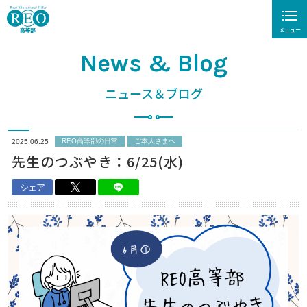
メニュー
News & Blog
閉じる
ニュース＆ブログ
ホーム
REO高等部について
REO高等部の日常
ご本人さまへ
2025.06.25
先生のつぶやき：6/25(水)
REO高の学び
シェア
高卒認定試験対策
入学案内
保護者さまの声
個別説明会