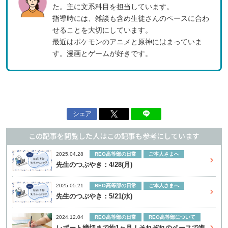
た。主に文系科目を担当しています。
指導時には、雑談も含め生徒さんのペースに合わ
せることを大切にしています。
最近はポケモンのアニメと原神にはまっていま
す。漫画とゲームが好きです。
シェア
この記事を閲覧した人はこの記事も参考にしています
REO高等部の日常
ご本人さまへ
2025.04.28
先生のつぶやき：4/28(月)
REO高等部の日常
ご本人さまへ
2025.05.21
先生のつぶやき：5/21(水)
REO高等部の日常
REO高等部について
2024.12.04
レポート締切まで約1ヶ月！それぞれのペースで進