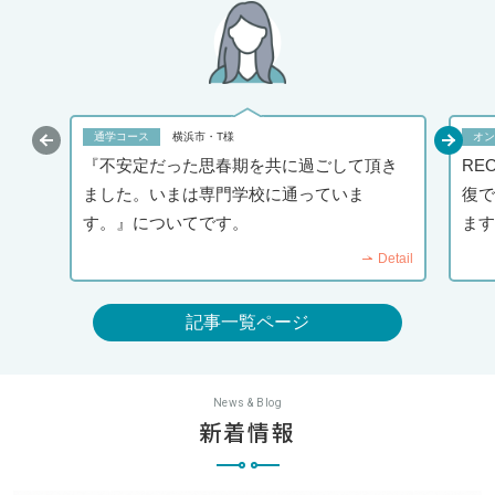
通学コース
オン
横浜市・T様
『不安定だった思春期を共に過ごして頂き
RE
ました。いまは専門学校に通っていま
復で
す。』についてです。
ます
Detail
記事一覧ページ
News & Blog
新着情報