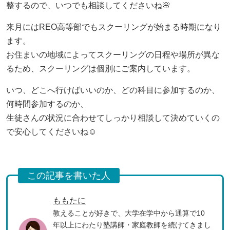
整するので、いつでも相談してくださいね🌸
REOちゃんねる
来月にはREO高等部でもスクーリングが始まる時期になり
お役立ち情報
ます。
お住まいの地域によってスクーリングの日程や場所が異な
未分類
るため、スクーリングは個別にご案内しています。
プライバシーポリシー
いつ、どこへ行けばいいのか、どの科目に参加するのか、
何時間参加するのか、
0120-100-395
生徒さんの状況に合わせてしっかり相談して決めていくの
月～金曜日（祝祭日を除く）
で安心してくださいね☺
10：00
～
18：00
閉じる
この記事を書いた人
ももたに
教えることが好きで、大学在学中から通算で10
年以上にわたり塾講師・家庭教師を続けてきまし